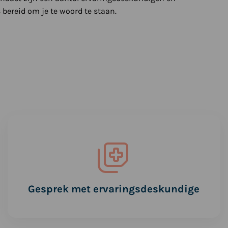
 bereid om je te woord te staan.
Lees
meer
over
Gesprek
met
ervaringsdeskundige
Gesprek met ervaringsdeskundige