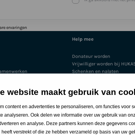
*
are ervaringen
Help mee
Donateur worden
Vrijwilliger worden bij HUKA
samenwerken
Schenken en nalaten
en jaarrekeningen
Ondersteuning door bedrijv
Nieuwsbrief
e website maakt gebruik van coo
venementen
 content en advertenties te personaliseren, om functies voor s
e analyseren. Ook delen we informatie over uw gebruik van onz
adverteren en analyse. Deze partners kunnen deze gegevens c
e heeft verstrekt of die ze hebben verzameld op basis van uw ge