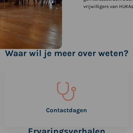
vrijwilligers van HUKAs
Waar wil je meer over weten?
Lees
meer
over
Contactdagen
Contactdagen
Ervaringsverhalen