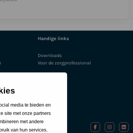
Handige links
Downloads
S
Voor de zorgprofessional
en
kies
ocial media te bieden en
e site met onze partners
ombineren met andere
Ga
Ga
Ga
bruik van hun services.