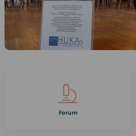
Lees
meer
over
Forum
Forum