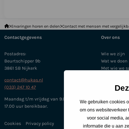
De
Ervaringen horen en delen
Contact met mensen met vergelijkb
Huidkanker
Contactgegevens
Over ons
Stichting
Postadres:
Wie we zijn
Beurtschipper 9b
Wat we doen
3861 SB Nijkerk
Met wie we 
Beleidsplan 
contact@hukas.nl
Historie
Dez
(033) 247 10 47
Agenda en E
Nieuws
Maandag t/m vrijdag van 9.00 uur tot
We gebruiken cookies om
17.00 uur bereikbaar.
om ons websiteverkeer t
voor social media, 
Cookies
Privacy policy
informatie die u aan z