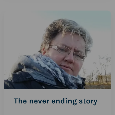
Lees
meer
over
The
never
ending
story
The never ending story