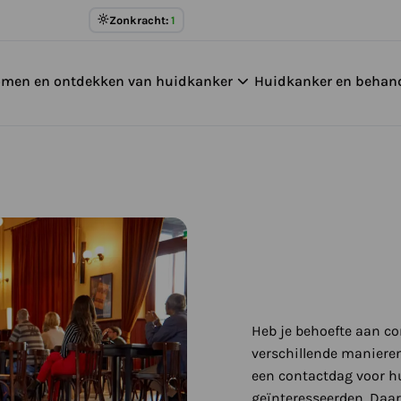
Meer
Zonkracht:
1
over
UV
omen en ontdekken van huidkanker
Huidkanker en behan
Index
Heb je behoefte aan c
verschillende manieren
een contactdag voor h
geïnteresseerden. Daa