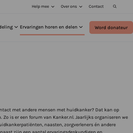
Help mee
Over ons
Contact
deling
Ervaringen horen en delen
Word donateur
ontact met andere mensen met huidkanker? Dat kan op
. Zo is er een forum van Kanker.nl. Jaarlijks organiseren we
uidkankerpatiënten, naasten, zorgverleners én andere
rnaast zijn een aantal ervaringsdeskundigen en