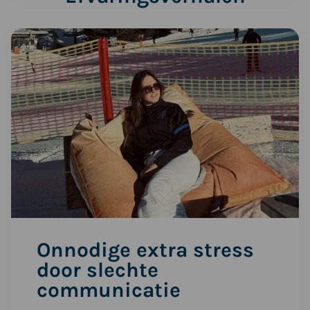
Lees
meer
over
Onnodige
extra
stress
door
slechte
communicatie
Onnodige extra stress
door slechte
communicatie