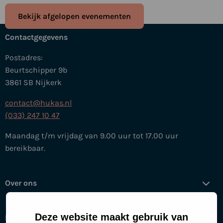
Bekijk afgelopen evenementen
Contactgegevens
Postadres:
Beurtschipper 9b
3861 SB Nijkerk
contact@hukas.nl
(033) 247 10 47
Maandag t/m vrijdag van 9.00 uur tot 17.00 uur
bereikbaar.
Over ons
Deze website maakt gebruik van
Help mee