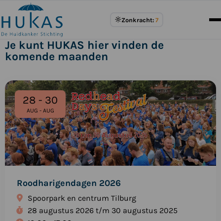
Meer
Zonkracht:
7
over
UV
Je kunt HUKAS hier vinden de
Index
komende maanden
Bekijk
het
28 - 30
evenement:
AUG - AUG
Roodharigendagen
2026
Roodharigendagen 2026
Spoorpark en centrum Tilburg
28 augustus 2026 t/m 30 augustus 2025