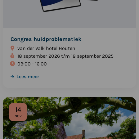
Congres huidproblematiek
van der Valk hotel Houten
18 september 2026 t/m 18 september 2025
09:00 - 16:00
Lees meer
Bekijk
het
14
evenement:
NOV
Jaarlijkse
HUKAS
contactdag