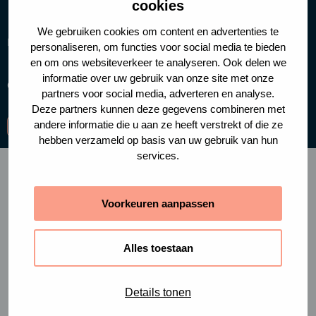
cookies
We gebruiken cookies om content en advertenties te
Handige links
personaliseren, om functies voor social media te bieden
en om ons websiteverkeer te analyseren. Ook delen we
informatie over uw gebruik van onze site met onze
Cookies
Privacy policy
partners voor social media, adverteren en analyse.
Deze partners kunnen deze gegevens combineren met
andere informatie die u aan ze heeft verstrekt of die ze
Ga
Ga
Ga
hebben verzameld op basis van uw gebruik van hun
naar
naar
naar
services.
facebook-
instagram
linkedin
f
Voorkeuren aanpassen
Alles toestaan
Details tonen