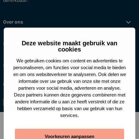
bereikbaar.
Over ons
Deze website maakt gebruik van
Help mee
cookies
We gebruiken cookies om content en advertenties te
Handige links
personaliseren, om functies voor social media te bieden
en om ons websiteverkeer te analyseren. Ook delen we
informatie over uw gebruik van onze site met onze
Cookies
Privacy policy
partners voor social media, adverteren en analyse.
Deze partners kunnen deze gegevens combineren met
andere informatie die u aan ze heeft verstrekt of die ze
Ga
Ga
Ga
hebben verzameld op basis van uw gebruik van hun
naar
naar
naar
services.
facebook-
instagram
linkedin
f
Voorkeuren aanpassen