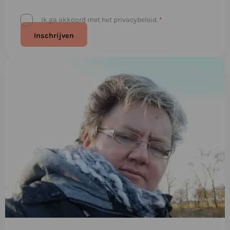
Privacybeleid
Ik ga akkoord met het privacybeleid.
*
*
Lees
meer
over
The
never
ending
story