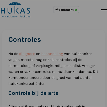
Meer
Zonkracht:
0
over
UV
Index
Controles
Na de
diagnose
en
behandeling
van huidkanker
volgen meestal nog enkele controles bij de
dermatoloog of verpleegkundig specialist. Vroeger
waren er vaker controles na huidkanker dan nu. Dit
komt onder andere door de groei van het aantal
huidkankerpatiënten.
Controle bij de arts
Afhankelijk van het soort huidkanker heb je