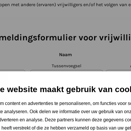
open met andere (ervaren) vrijwilligers en/of het volgen van e
eldingsformulier voor vrijwill
Naam
Tussenvoegsel
e website maakt gebruik van coo
 content en advertenties te personaliseren, om functies voor s
e analyseren. Ook delen we informatie over uw gebruik van onz
adverteren en analyse. Deze partners kunnen deze gegevens c
adres invoeren
E-mailadres be
e heeft verstrekt of die ze hebben verzameld op basis van uw ge