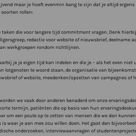
blijvend maar je hoeft evenmin bang te zijn dat je altijd ergens
soorten rollen:
aken die voor langere tijd commitment vragen. Denk hierbij 
lligersgroep, redactie voor website of nieuwsbrief, deelname 
an werkgroepen rondom richtlijnen.
aarbij je je eigen tijd kan indelen en die je – als het even nie
an lotgenoten te woord staan, de organisatie van bijeenkomst
euwsbrief of website, meedenken/opzetten van campagnes of 
 worden we vaak door anderen benaderd om onze ervaringsdes
orte termijn, patiënten die op basis van hun ervaringsdesku
ar om een poule op te zetten van mensen die we dan kunnen 
ts is waar je aan mee zou willen doen. Het gaat dan bijvoorb
dische onderzoeken, interviewaanvragen of studentenproject