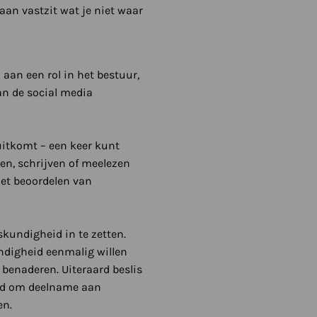
 aan vastzit wat je niet waar
aan een rol in het bestuur,
aan de social media
t uitkomt – een keer kunt
en, schrijven of meelezen
het beoordelen van
kundigheid in te zetten.
ndigheid eenmalig willen
benaderen. Uiteraard beslis
eeld om deelname aan
en.