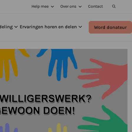
Help mee
Over ons
Contact
deling
Ervaringen horen en delen
Word donateur