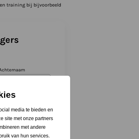
en training bij bijvoorbeeld
igers
Achternaam
kies
ocial media te bieden en
e site met onze partners
ombineren met andere
vestigen
bruik van hun services.