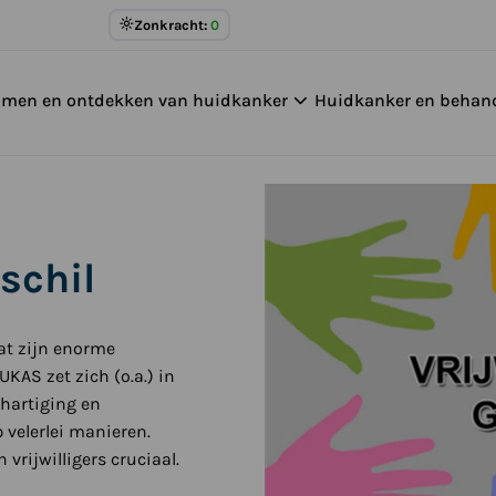
Meer
Zonkracht:
0
over
UV
omen en ontdekken van huidkanker
Huidkanker en behan
Index
schil
at zijn enorme
KAS zet zich (o.a.) in
ehartiging en
velerlei manieren.
rijwilligers cruciaal.