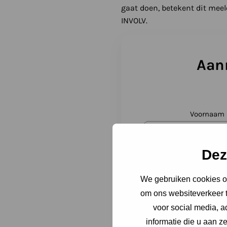
gaat doen, betekent dit meel
INVOLV.
Aanm
Voornaam
Dez
Telefoon
(Vereist)
We gebruiken cookies om
om ons websiteverkeer t
voor social media, 
E-mailadres
(Vereist)
E-mail
informatie die u aan z