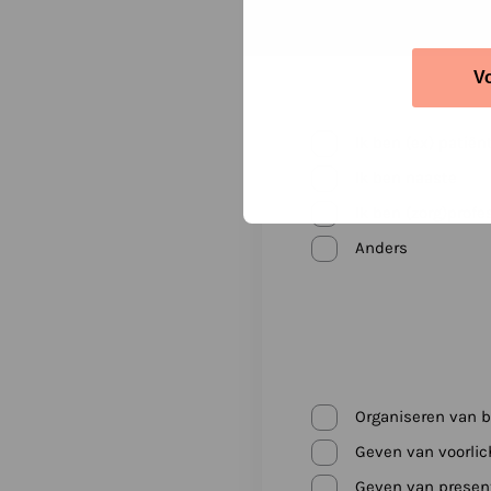
V
Ik ben (ex) patiën
Ik ben naaste
Ik ben (zorg)profe
Anders
Organiseren van 
Geven van voorli
Geven van present