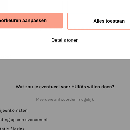
oorkeuren aanpassen
Alles toestaan
Wat is je link met huidkanker?
(Vereist)
t
Details tonen
ssional
Wat zou je eventueel voor HUKAs willen doen?
Meerdere antwoorden mogelijk
bijeenkomsten
chting op een evenement
atie / lezing