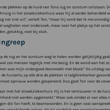
kende plekken op de huid van Tons rug en scrotum ontstaan. D
irurg in het streekziekenhuis waar hij al eerder behandeld 
g net niet uit”, vertelt Ton, “maar hij vond dat ik me onnodi
el weghalen voor onderzoek, maar voor het plekje op het scrot
n, gelukkig, voet bij stuk.
ingreep
p de rug en het scrotum weg te halen worden gelijktijdig ged
n wel zes mensen tegelijk met me bezig. En de wond aan het s
men was mijn ondergoed doorweekt met bloed.” De uitslag va
de huisarts, op alle drie de plekken is talgklierkanker gevond
oet opnieuw worden geopereerd. Dus gaat Ton voor de zovee
aar met het streekziekenhuis. Hij is het vertrouwen in de hui
aamheid niet werden opgemerkt.” Maar ook omdat er van alles
agen die Ton heeft, te beantwoorden. En is geen vast aanspreek
even verschillende artsen. Als hij eindelijk een oncologieverpl