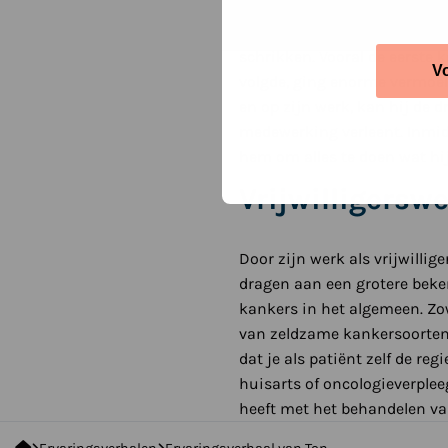
Toch wordt Tons leven niet be
schrikken. Vooral de eerste 
V
volgde, ging enorme vermoeid
en op zijn werk, kan hij de d
medewerking verleent. Inmidd
hem om alles te doen wat hij 
Vrijwilligersw
Door zijn werk als vrijwillig
dragen aan een grotere beke
kankers in het algemeen. Zow
van zeldzame kankersoorten
dat je als patiënt zelf de re
huisarts of oncologieverplee
heeft met het behandelen v
De