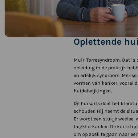
Oplettende hu
Muir-Torresyndroom. Dat is d
opleiding in de praktijk heb
en erfelijk syndroom. Mense
vormen van kanker, vooral d
huidafwijkingen.
De huisarts doet het litera
schouder. Hij neemt de situ
Er wordt een stukje weefsel 
talgklierkanker. De korte ti
om op zoek te gaan naar een