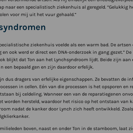
tap naar een specialistisch ziekenhuis al geregeld. “Gelukkig h
kolen voor mij uit het vuur gehaald.”
e syndromen
specialistische ziekenhuis voelde als een warm bad. De artse
 en ook werd er direct een DNA-onderzoek in gang gezet.” De u
 blijkt dat Ton aan het Lynchsyndroom lijdt. Beide zijn aan 
n een bepaald gen en zijn daardoor erfelijk.
n dus dragers van erfelijke eigenschappen. Ze bevatten de inf
ocessen in cellen. Eén van die processen is het opsporen en r
staan bij celdeling. Wanneer een van de reparatiegenen onv
 worden hersteld, waardoor het risico op het ontstaan van ka
room nadat de kanker door Lynch zich heeft ontwikkeld. Zoals
lgklierkanker.
amilieleden boven, naast en onder Ton in de stamboom, laat z