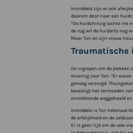
Inmiddels zijn er ook afwij
daarom door naar een huidch
“De huidchirurg lachte me no
de rug wil de huidarts nog w
Maar Ton en zijn vrouw houde
Traumatische 
De ingrepen om de plekken o
ervaring voor Ton: “Er ware
genoeg verzorgd. Thuisgeko
bevestigt het vermoeden van 
onvoldoende weggehaald en m
Inmiddels is Ton helemaal kl
de erfelijkheid en de zeldz
Er is geen tijd om de vele vr
in behandeling is, ziet hij z