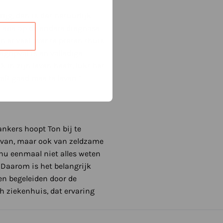
ijg, dan is dat natuurlijk
e ene op de andere diagnose
 er veel over te praten thuis
egripvol is en volledige
in zijn leven heeft, lukt het
alt goed mee te leven.”
ankers hoopt Ton bij te
rvan, maar ook van zeldzame
 nu eenmaal niet alles weten
Daarom is het belangrijk
ten begeleiden door de
h ziekenhuis, dat ervaring