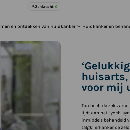
Meer
Zonkracht:
0
over
UV
omen en ontdekken van huidkanker
Huidkanker en behan
Index
‘Gelukkig
huisarts,
voor mij 
Ton heeft de zeldzame 
lijdt aan het Lynch-sy
inmiddels behandeld vo
talgklierkanker de zel