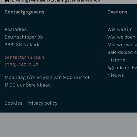
Ervaringsverhalen
Ervaringsverhaal van Ton
Huidkanker
Contactgegevens
Over ons
Stichting
Postadres:
Wie we zijn
Beurtschipper 9b
Wat we doen
3861 SB Nijkerk
Met wie we 
Beleidsplan 
contact@hukas.nl
Historie
(033) 247 10 47
Agenda en E
Nieuws
Maandag t/m vrijdag van 9.00 uur tot
17.00 uur bereikbaar.
Cookies
Privacy policy