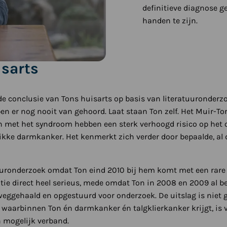
definitieve diagnose g
handen te zijn.
isarts
e conclusie van Tons huisarts op basis van literatuuronderzoe
ben er nog nooit van gehoord. Laat staan Ton zelf. Het Muir-
n met het syndroom hebben een sterk verhoogd risico op het 
ikke darmkanker. Het kenmerkt zich verder door bepaalde, al
tuuronderzoek omdat Ton eind 2010 bij hem komt met een rare 
atie direct heel serieus, mede omdat Ton in 2008 en 2009 al 
weggehaald en opgestuurd voor onderzoek. De uitslag is niet g
jd waarbinnen Ton én darmkanker én talgklierkanker krijgt, is 
 mogelijk verband.