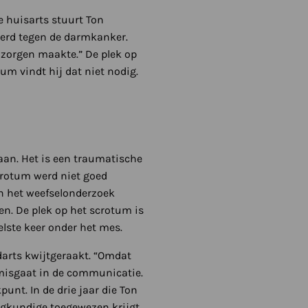
e huisarts stuurt Ton
werd tegen de darmkanker.
g zorgen maakte.” De plek op
um vindt hij dat niet nodig.
aan. Het is een traumatische
crotum werd niet goed
n het weefselonderzoek
en. De plek op het scrotum is
lste keer onder het mes.
darts kwijtgeraakt. “Omdat
 misgaat in de communicatie.
punt. In de drie jaar die Ton
eegkundige toegewezen krijgt,