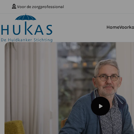
Voor de zorgprofessional
Home
Voork
Speel
video