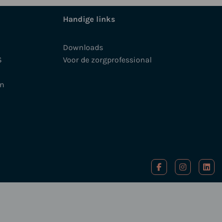
Handige links
Downloads
S
Voor de zorgprofessional
en
Ga
Ga
Ga
naar
naar
naa
facebook-
instagram
link
f