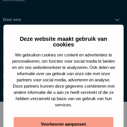
Over ons
Deze website maakt gebruik van
Help mee
cookies
We gebruiken cookies om content en advertenties te
Handige links
personaliseren, om functies voor social media te bieden
en om ons websiteverkeer te analyseren. Ook delen we
informatie over uw gebruik van onze site met onze
Cookies
Privacy policy
partners voor social media, adverteren en analyse.
Deze partners kunnen deze gegevens combineren met
andere informatie die u aan ze heeft verstrekt of die ze
Ga
Ga
Ga
hebben verzameld op basis van uw gebruik van hun
naar
naar
naar
services.
facebook-
instagram
linkedin
f
Voorkeuren aanpassen