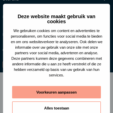
Deze website maakt gebruik van
Help mee
cookies
We gebruiken cookies om content en advertenties te
Handige links
personaliseren, om functies voor social media te bieden
en om ons websiteverkeer te analyseren. Ook delen we
informatie over uw gebruik van onze site met onze
Cookies
Privacy policy
partners voor social media, adverteren en analyse.
Deze partners kunnen deze gegevens combineren met
andere informatie die u aan ze heeft verstrekt of die ze
Ga
Ga
Ga
hebben verzameld op basis van uw gebruik van hun
naar
naar
naar
services.
facebook-
instagram
linkedin
f
Voorkeuren aanpassen
Alles toestaan