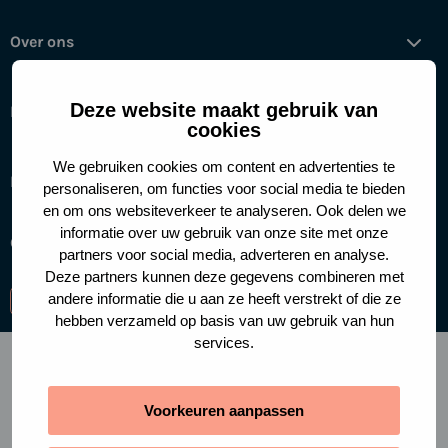
Over ons
Deze website maakt gebruik van
Help mee
cookies
We gebruiken cookies om content en advertenties te
Handige links
personaliseren, om functies voor social media te bieden
en om ons websiteverkeer te analyseren. Ook delen we
informatie over uw gebruik van onze site met onze
Cookies
Privacy policy
partners voor social media, adverteren en analyse.
Deze partners kunnen deze gegevens combineren met
andere informatie die u aan ze heeft verstrekt of die ze
Ga
Ga
Ga
hebben verzameld op basis van uw gebruik van hun
naar
naar
naar
services.
facebook-
instagram
linkedin
f
Voorkeuren aanpassen