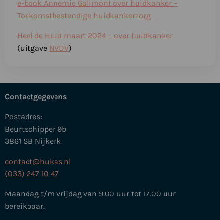
e-book Annemie Galimont over huidkanker –
Toekomstbestendige huidkankerzorg
Heel de Huid maart 2024 – over huidkanker
(uitgave
NVDV
)
Contactgegevens
Postadres:
Beurtschipper 9b
3861 SB Nijkerk
contact@hukas.nl
(033) 247 10 47
Maandag t/m vrijdag van 9.00 uur tot 17.00 uur
bereikbaar.