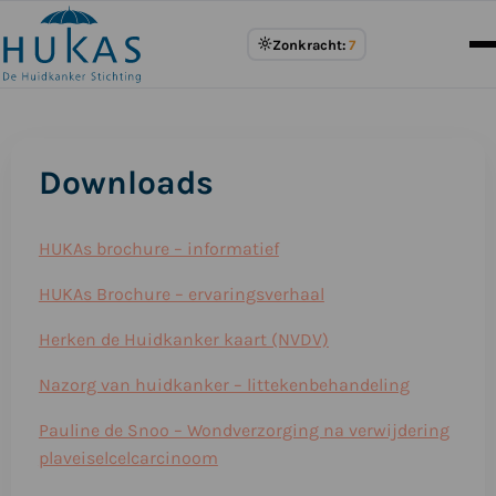
Meer
Zonkracht:
7
over
UV
Index
Downloads
HUKAs brochure – informatief
HUKAs Brochure – ervaringsverhaal
Herken de Huidkanker kaart (NVDV)
Nazorg van huidkanker – littekenbehandeling
Pauline de Snoo – Wondverzorging na verwijdering
plaveiselcelcarcinoom