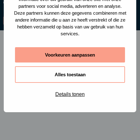
Cookies
Privacy policy
partners voor social media, adverteren en analyse.
Deze partners kunnen deze gegevens combineren met
andere informatie die u aan ze heeft verstrekt of die ze
Ga
Ga
Ga
hebben verzameld op basis van uw gebruik van hun
naar
naar
naar
services.
facebook-
instagram
linkedin
f
Voorkeuren aanpassen
Alles toestaan
Details tonen