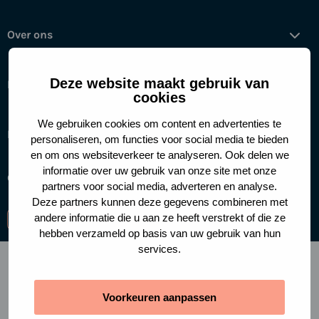
Over ons
Deze website maakt gebruik van
Help mee
cookies
We gebruiken cookies om content en advertenties te
Handige links
personaliseren, om functies voor social media te bieden
en om ons websiteverkeer te analyseren. Ook delen we
informatie over uw gebruik van onze site met onze
Cookies
Privacy policy
partners voor social media, adverteren en analyse.
Deze partners kunnen deze gegevens combineren met
andere informatie die u aan ze heeft verstrekt of die ze
Ga
Ga
Ga
hebben verzameld op basis van uw gebruik van hun
naar
naar
naar
services.
facebook-
instagram
linkedin
f
Voorkeuren aanpassen