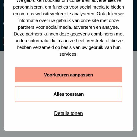
We gebruiken cookies om content en advertenties te
Handige links
personaliseren, om functies voor social media te bieden
en om ons websiteverkeer te analyseren. Ook delen we
informatie over uw gebruik van onze site met onze
Cookies
Privacy policy
partners voor social media, adverteren en analyse.
Deze partners kunnen deze gegevens combineren met
andere informatie die u aan ze heeft verstrekt of die ze
Ga
Ga
Ga
hebben verzameld op basis van uw gebruik van hun
naar
naar
naar
services.
facebook-
instagram
linkedin
f
Voorkeuren aanpassen
Alles toestaan
Details tonen