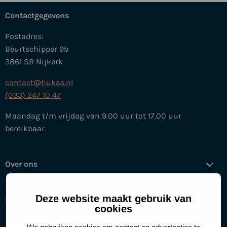
Contactgegevens
Postadres:
Beurtschipper 9b
3861 SB Nijkerk
contact@hukas.nl
(033) 247 10 47
Maandag t/m vrijdag van 9.00 uur tot 17.00 uur
bereikbaar.
Over ons
Deze website maakt gebruik van
Help mee
cookies