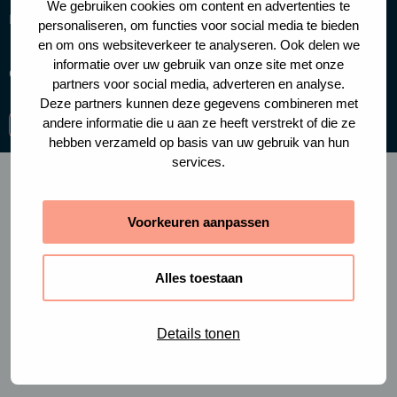
We gebruiken cookies om content en advertenties te
Handige links
personaliseren, om functies voor social media te bieden
en om ons websiteverkeer te analyseren. Ook delen we
informatie over uw gebruik van onze site met onze
Cookies
Privacy policy
partners voor social media, adverteren en analyse.
Deze partners kunnen deze gegevens combineren met
andere informatie die u aan ze heeft verstrekt of die ze
Ga
Ga
Ga
hebben verzameld op basis van uw gebruik van hun
naar
naar
naar
services.
facebook-
instagram
linkedin
f
Voorkeuren aanpassen
Alles toestaan
Details tonen