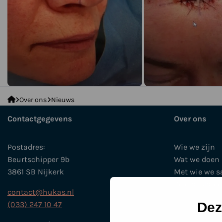
De
Over ons
Nieuws
Huidkanker
Contactgegevens
Over ons
Stichting
Postadres:
Wie we zijn
Beurtschipper 9b
Wat we doen
3861 SB Nijkerk
Met wie we 
Beleidsplan 
contact@hukas.nl
Historie
(033) 247 10 47
Dez
Agenda en E
Nieuws