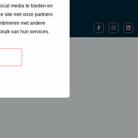
ocial media te bieden en
e site met onze partners
ombineren met andere
Ga
Ga
Ga
bruik van hun services.
naar
naar
naa
facebook-
instagram
link
f