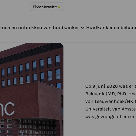
Meer
Zonkracht:
4
over
UV
omen en ontdekken van huidkanker
Huidkanker en behan
Index
Op 9 juni 2026 was er 
Bekkenk (MD, PhD, He
van Leeuwenhoek/NKI)
Universiteit van Amst
was gevraagd of er een