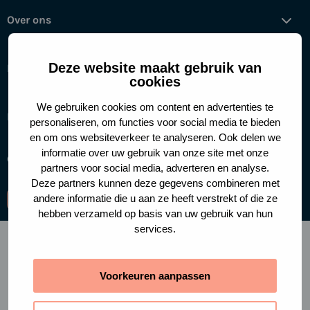
Over ons
Deze website maakt gebruik van
Help mee
cookies
We gebruiken cookies om content en advertenties te
Handige links
personaliseren, om functies voor social media te bieden
en om ons websiteverkeer te analyseren. Ook delen we
informatie over uw gebruik van onze site met onze
Cookies
Privacy policy
partners voor social media, adverteren en analyse.
Deze partners kunnen deze gegevens combineren met
andere informatie die u aan ze heeft verstrekt of die ze
Ga
Ga
Ga
hebben verzameld op basis van uw gebruik van hun
naar
naar
naar
services.
facebook-
instagram
linkedin
f
Voorkeuren aanpassen