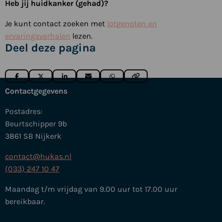
Heb jij huidkanker (gehad)?
Je kunt contact zoeken met
lotgenoten en
ervaringsverhalen
lezen.
Deel deze pagina
Deel
Deel
Deel
Deel
Deel
via
via
via
via
via
Contactgegevens
Postadres:
Beurtschipper 9b
3861 SB Nijkerk
contact@hukas.nl
(033) 247 10 47
Maandag t/m vrijdag van 9.00 uur tot 17.00 uur
bereikbaar.